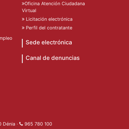
Oficina Atención Ciudadana
Virtual
Licitación electrónica
Perfil del contratante
mpleo
Sede electrónica
Canal de denuncias
o de Dénia
to de Dénia
miento de Dénia
ad Ayuntamiento de Dénia
0 Dénia ·
965 780 100