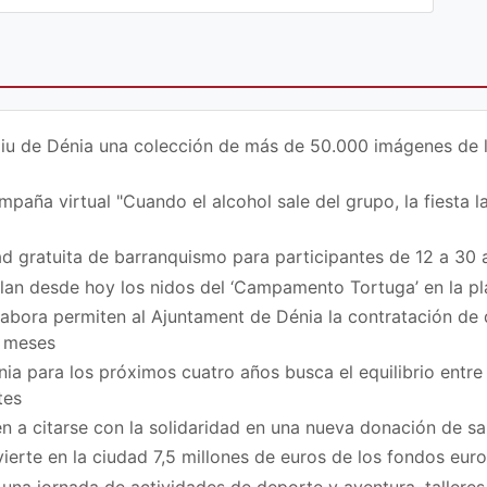
iu de Dénia una colección de más de 50.000 imágenes de la 
paña virtual "Cuando el alcohol sale del grupo, la fiesta la
d gratuita de barranquismo para participantes de 12 a 30 
ilan desde hoy los nidos del ‘Campamento Tortuga’ en la p
bora permiten al Ajuntament de Dénia la contratación de
z meses
ia para los próximos cuatro años busca el equilibrio entre 
tes
n a citarse con la solidaridad en una nueva donación de sa
vierte en la ciudad 7,5 millones de euros de los fondos eu
na jornada de actividades de deporte y aventura, talleres