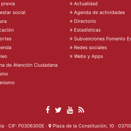
 previa
Actualidad
estar social
Agenda de actividades
ura
Directorio
cación
Estadísticas
ortes
Subvenciones Fomento E
ienda
Redes sociales
leo
Webs y Apps
ina de Atención Ciudadana
ismo
anismo
Facebook Ayuntamient
Twitter Ayuntamien
YouTube Ayunta
RSS Actualid
a · CIF: P0306300E ·
Plaza de la Constitución, 10 · 0370