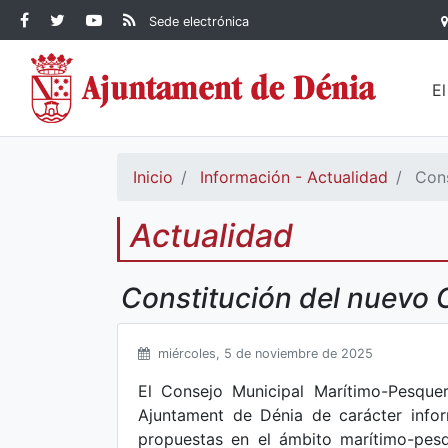
Contenido principal
Facebook Ayuntamiento de
Ayuntamiento de Dénia
RSS Actualidad
YouTube
Sede electrónica
Ayuntamiento de
Dénia
Ayuntamiento de
Dénia
Dénia
E
Inicio
Información - Actualidad
Cons
Actualidad
Constitución del nuevo 
miércoles, 5 de noviembre de 2025
El Consejo Municipal Marítimo-Pesquer
Ajuntament de Dénia de carácter infor
propuestas en el ámbito marítimo-pesq