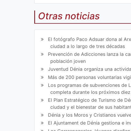
Otras noticias
Co
Co
mp
mp
El fotógrafo Paco Adsuar dona al Arx
art
art
ciudad a lo largo de tres décadas
Prevención de Adicciones lanza la cam
ir
ir
población joven
en
en
Juventud Dénia organiza una activida
Fa
Tw
Más de 200 personas voluntarias vig
Los programas de subvenciones de La
ce
itt
completa durante los próximos die
bo
er
El Plan Estratégico de Turismo de Dén
ok
ciudad y el bienestar de sus habitan
Dénia y los Moros y Cristianos vuelve
El Ajuntament de Dénia gestiona e in
Los Corresponsales Jóvenes diseñan u