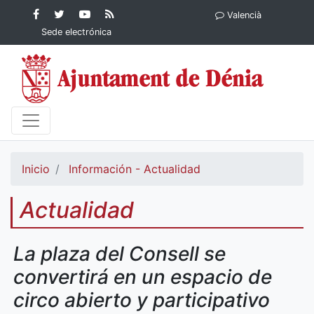
Contenido principal
Facebook
Ayuntamiento
YouTube
RSS
Valencià
Ayuntamiento de
de Dénia
Ayuntamiento
Actualidad
Sede electrónica
Dénia
de Dénia
Ayuntamiento
de Dénia
Inicio
Información - Actualidad
Actualidad
La plaza del Consell se
convertirá en un espacio de
circo abierto y participativo