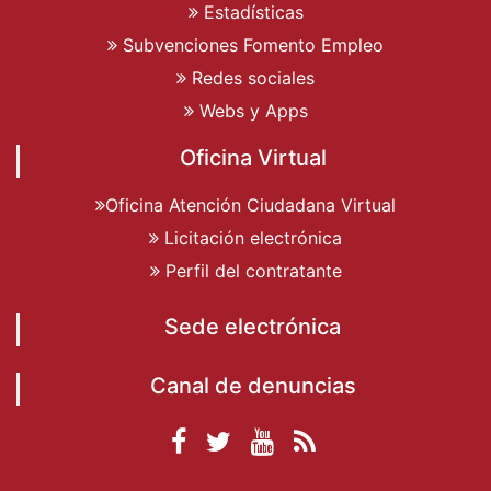
Estadísticas
Subvenciones Fomento Empleo
Redes sociales
Webs y Apps
Oficina Virtual
Oficina Atención Ciudadana Virtual
Licitación electrónica
Perfil del contratante
Sede electrónica
Canal de denuncias
Facebook
Twitter
YouTube
RSS
Ayuntamiento de
Ayuntamiento de
Ayuntamiento
Actualidad