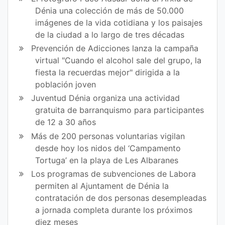
en
en
Dénia una colección de más de 50.000
imágenes de la vida cotidiana y los paisajes
Fa
Tw
de la ciudad a lo largo de tres décadas
ce
itt
Prevención de Adicciones lanza la campaña
virtual "Cuando el alcohol sale del grupo, la
bo
er
fiesta la recuerdas mejor" dirigida a la
ok
población joven
Juventud Dénia organiza una actividad
gratuita de barranquismo para participantes
de 12 a 30 años
Más de 200 personas voluntarias vigilan
desde hoy los nidos del ‘Campamento
Tortuga’ en la playa de Les Albaranes
Los programas de subvenciones de Labora
permiten al Ajuntament de Dénia la
contratación de dos personas desempleadas
a jornada completa durante los próximos
diez meses