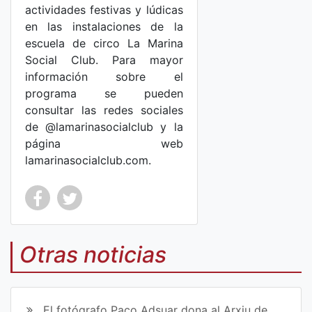
actividades festivas y lúdicas
en las instalaciones de la
escuela de circo La Marina
Social Club. Para mayor
información sobre el
programa se pueden
consultar las redes sociales
de @lamarinasocialclub y la
página web
lamarinasocialclub.com.
Co
Co
mp
mp
Otras noticias
art
art
ir
ir
El fotógrafo Paco Adsuar dona al Arxiu de