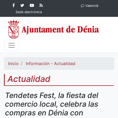
Contenido principal
Facebook
Ayuntamiento
YouTube
RSS
Valencià
Ayuntamiento de
de Dénia
Ayuntamiento
Actualidad
Sede electrónica
Dénia
de Dénia
Ayuntamiento
de Dénia
Inicio
Información - Actualidad
Actualidad
Tendetes Fest, la fiesta del
comercio local, celebra las
compras en Dénia con