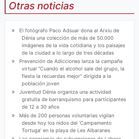
mp
mp
Otras noticias
art
art
ir
ir
El fotógrafo Paco Adsuar dona al Arxiu de
en
en
Dénia una colección de más de 50.000
imágenes de la vida cotidiana y los paisajes
Fa
Tw
de la ciudad a lo largo de tres décadas
ce
itt
Prevención de Adicciones lanza la campaña
virtual "Cuando el alcohol sale del grupo, la
bo
er
fiesta la recuerdas mejor" dirigida a la
ok
población joven
Juventud Dénia organiza una actividad
gratuita de barranquismo para participantes
de 12 a 30 años
Más de 200 personas voluntarias vigilan
desde hoy los nidos del ‘Campamento
Tortuga’ en la playa de Les Albaranes
Los programas de subvenciones de Labora