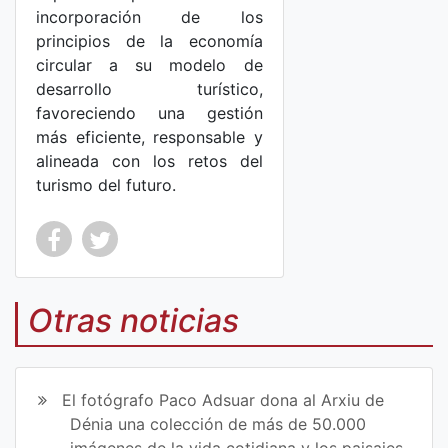
incorporación de los
principios de la economía
circular a su modelo de
desarrollo turístico,
favoreciendo una gestión
más eficiente, responsable y
alineada con los retos del
turismo del futuro.
Co
Co
mp
mp
Otras noticias
art
art
ir
ir
El fotógrafo Paco Adsuar dona al Arxiu de
en
en
Dénia una colección de más de 50.000