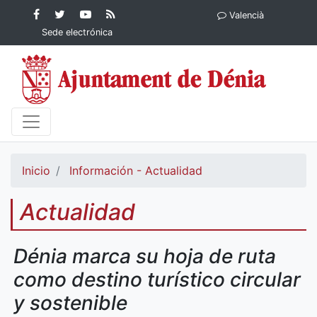
Contenido principal
Facebook
Ayuntamiento
YouTube
RSS
Valencià
Ayuntamiento de
de Dénia
Ayuntamiento
Actualidad
Sede electrónica
Dénia
de Dénia
Ayuntamiento
de Dénia
Inicio
Información - Actualidad
Actualidad
Dénia marca su hoja de ruta
como destino turístico circular
y sostenible