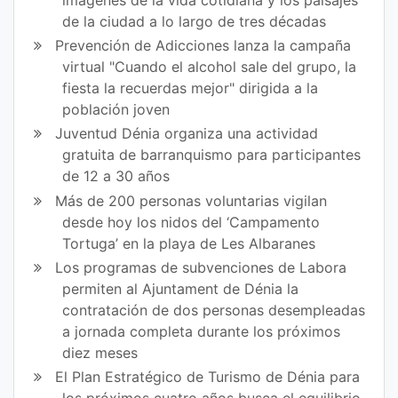
imágenes de la vida cotidiana y los paisajes
Fa
Tw
de la ciudad a lo largo de tres décadas
ce
itt
Prevención de Adicciones lanza la campaña
virtual "Cuando el alcohol sale del grupo, la
bo
er
fiesta la recuerdas mejor" dirigida a la
ok
población joven
Juventud Dénia organiza una actividad
gratuita de barranquismo para participantes
de 12 a 30 años
Más de 200 personas voluntarias vigilan
desde hoy los nidos del ‘Campamento
Tortuga’ en la playa de Les Albaranes
Los programas de subvenciones de Labora
permiten al Ajuntament de Dénia la
contratación de dos personas desempleadas
a jornada completa durante los próximos
diez meses
El Plan Estratégico de Turismo de Dénia para
los próximos cuatro años busca el equilibrio