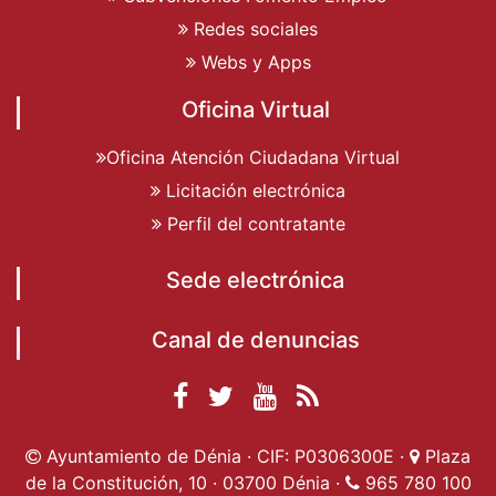
Redes sociales
Webs y Apps
Oficina Virtual
Oficina Atención Ciudadana Virtual
Licitación electrónica
Perfil del contratante
Sede electrónica
Canal de denuncias
Facebook
Twitter
YouTube
RSS
Ayuntamiento de
Ayuntamiento de
Ayuntamiento
Actualidad
Ayuntamiento de Dénia · CIF: P0306300E ·
Plaza
Dénia
Ayuntamient
Dénia
de Dénia
de la Constitución, 10 · 03700 Dénia ·
965 780 100