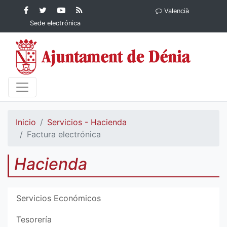
Contenido principal
Facebook
Ayuntamiento
YouTube
RSS
Valencià
Ayuntamiento de
de Dénia
Ayuntamiento
Actualidad
Sede electrónica
Dénia
de Dénia
Ayuntamiento
de Dénia
Inicio
Servicios - Hacienda
Factura electrónica
Hacienda
Servicios Económicos
Tesorería