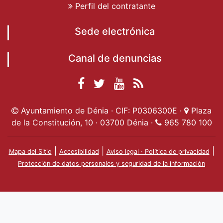
Perfil del contratante
Sede electrónica
Canal de denuncias
Facebook
Twitter
YouTube
RSS
Ayuntamiento de
Ayuntamiento de
Ayuntamiento
Actualidad
Ayuntamiento de Dénia · CIF: P0306300E ·
Plaza
Dénia
Ayuntamient
Dénia
de Dénia
de la Constitución, 10 · 03700 Dénia ·
965 780 100
de Dénia
|
|
|
Mapa del Sitio
Accesibilidad
Aviso legal · Política de privacidad
Protección de datos personales y seguridad de la información