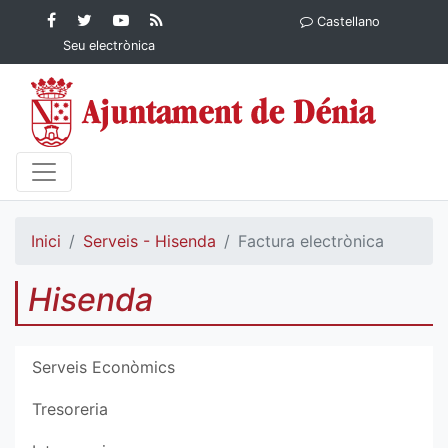
Contingut principal
Facebook
Twitter
YouTube
RSS
Castellano
Ajuntament de Dénia
Ajuntament de
Ajuntament
Actualitat
Seu electrònica
Dénia
de Dénia
Ajuntament
de Dénia">
Inici
Serveis - Hisenda
Factura electrònica
Hisenda
Serveis Econòmics
Tresoreria