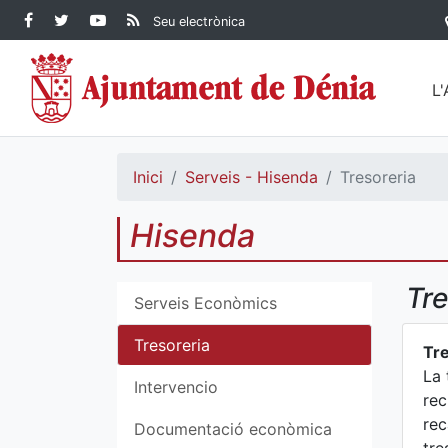
Contingut principal
Facebook Ajuntament de
Twitter Ajuntament de
YouTube Ajuntament
RSS Actualitat
Seu electrònica
Dénia
Ajuntament de
Dénia
de Dénia
Dénia">
L
Inici
Serveis - Hisenda
Tresoreria
Hisenda
Tre
Serveis Econòmics
Tresoreria
Tre
La 
Intervencio
rec
rec
Documentació econòmica