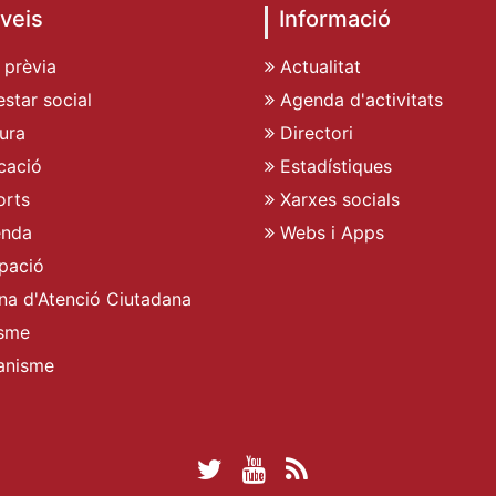
veis
Informació
 prèvia
Actualitat
star social
Agenda d'activitats
ura
Directori
cació
Estadístiques
rts
Xarxes socials
enda
Webs i Apps
pació
ina d'Atenció Ciutadana
sme
anisme
Twitter Ajuntament 
YouTube Ajuntam
RSS Actualita