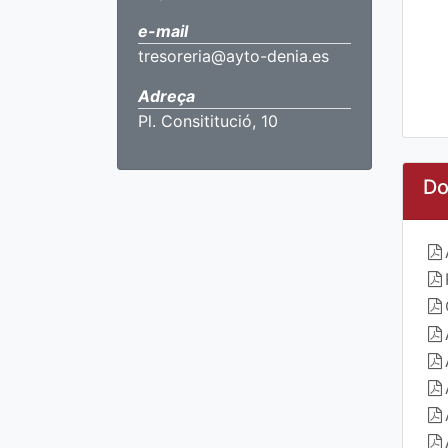
e-mail
tresoreria@ayto-denia.es
Adreça
Pl. Consititució, 10
Do