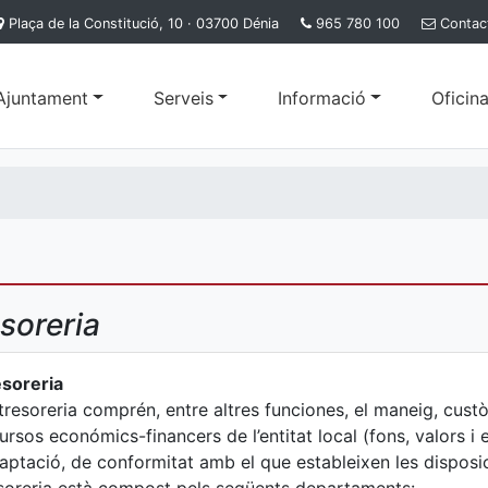
Plaça de la Constitució, 10 · 03700 Dénia
965 780 100
Contac
'Ajuntament
Serveis
Informació
Oficina
soreria
soreria
tresoreria comprén, entre altres funciones, el maneig, custòd
ursos económics-financers de l’entitat local (fons, valors i e
aptació, de conformitat amb el que estableixen les disposic