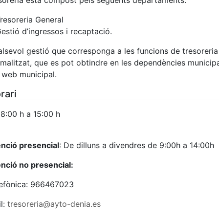
soreria està compost pels següents departaments:
resoreria General
estió d’ingressos i recaptació.
lsevol gestió que corresponga a les funcions de tresoreria 
malitzat, que es pot obtindre en les dependències municip
 web municipal.
rari
8:00 h a 15:00 h
nció presencial
: De dilluns a divendres de 9:00h a 14:00h
nció no presencial:
lefònica: 966467023
l:
tresoreria@ayto-denia.es