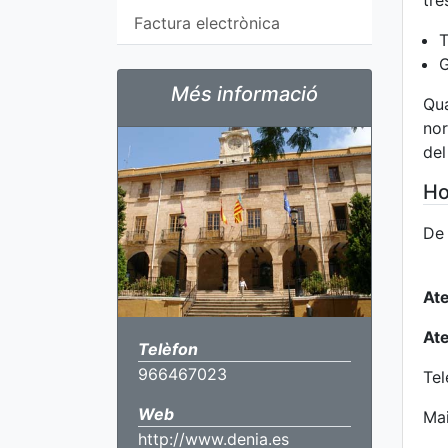
tre
Factura electrònica
T
G
Més informació
Qua
nor
del
Ho
De 
Ate
Ate
Telèfon
966467023
Te
Web
Mai
http://www.denia.es