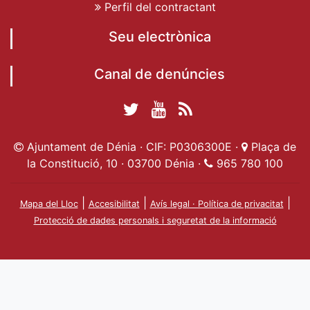
Perfil del contractant
Seu electrònica
Canal de denúncies
Twitter Ajuntament
YouTube
RSS
Facebook Ajuntament
Ajuntament de
de Dénia
Actualitat
Ajuntament de Dénia · CIF: P0306300E ·
Plaça de
de Dénia
Ajuntament
Dénia
la Constitució, 10 · 03700 Dénia ·
965 780 100
de Dénia
|
|
|
Mapa del Lloc
Accesibilitat
Avís legal · Política de privacitat
Protecció de dades personals i seguretat de la informació