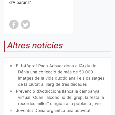
d'Albarans”.
Co
Co
mp
mp
Altres notícies
art
art
ir
ir
El fotògraf Paco Adsuar dona a l’Arxiu de
en
en
Dénia una col·lecció de més de 50.000
imatges de la vida quotidiana i els paisatges
Fa
Tw
de la ciutat al llarg de tres dècades
ce
itt
Prevenció d’Addiccions llança la campanya
virtual "Quan l'alcohol ix del grup, la festa la
bo
er
recordes millor" dirigida a la població jove
ok
Joventut Dénia organitza una activitat