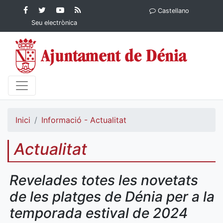
Contingut principal
Facebook
Twitter
YouTube
RSS
Castellano
Ajuntament de Dénia
Ajuntament de
Ajuntament
Actualitat
Seu electrònica
Dénia
de Dénia
Ajuntament
de Dénia">
Inici
Informació - Actualitat
Actualitat
Revelades totes les novetats
de les platges de Dénia per a la
temporada estival de 2024