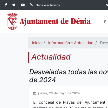
Contenido principal
Facebook Ayuntamiento de
Ayuntamiento de Dénia
RSS Actualidad
YouTube
Sede electrónica
Ayuntamiento de
Dénia
Ayuntamiento de
Dénia
Dénia
E
Inicio
Información - Actualidad
Desv
Actualidad
Desveladas todas las no
de 2024
jueves, 23 de mayo de 2024
El concejal de Playas del Ajuntament