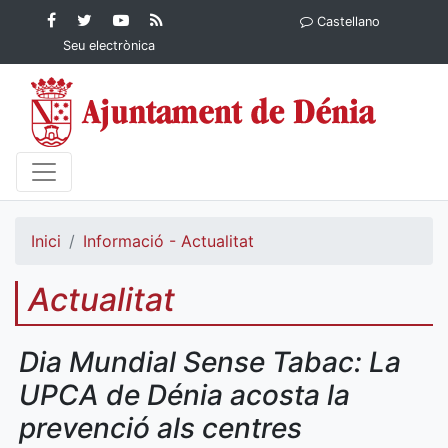
Contingut principal
Facebook
Twitter
YouTube
RSS
Castellano
Ajuntament de Dénia
Ajuntament de
Ajuntament
Actualitat
Seu electrònica
Dénia
de Dénia
Ajuntament
de Dénia">
Inici
Informació - Actualitat
Actualitat
Dia Mundial Sense Tabac: La
UPCA de Dénia acosta la
prevenció als centres