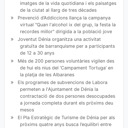
imatges de la vida quotidiana i els paisatges
Fa
Tw
de la ciutat al llarg de tres dècades
ce
itt
Prevenció d’Addiccions llança la campanya
virtual "Quan l'alcohol ix del grup, la festa la
bo
er
recordes millor" dirigida a la població jove
ok
Joventut Dénia organitza una activitat
gratuïta de barranquisme per a participants
de 12 a 30 anys
Més de 200 persones voluntàries vigilen des
de hui els nius del ‘Campament Tortuga’ en
la platja de les Albaranes
Els programes de subvencions de Labora
permeten a l'Ajuntament de Dénia la
contractació de dos persones desocupades
a jornada completa durant els pròxims deu
mesos
El Pla Estratègic de Turisme de Dénia per als
pròxims quatre anys busca l’equilibri entre