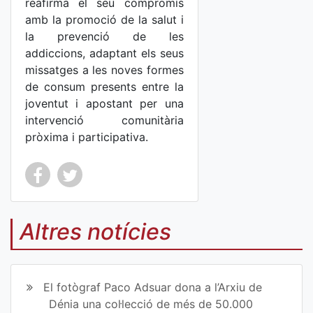
reafirma el seu compromís
amb la promoció de la salut i
la prevenció de les
addiccions, adaptant els seus
missatges a les noves formes
de consum presents entre la
joventut i apostant per una
intervenció comunitària
pròxima i participativa.
Co
Co
mp
mp
Altres notícies
art
art
ir
ir
El fotògraf Paco Adsuar dona a l’Arxiu de
en
en
Dénia una col·lecció de més de 50.000