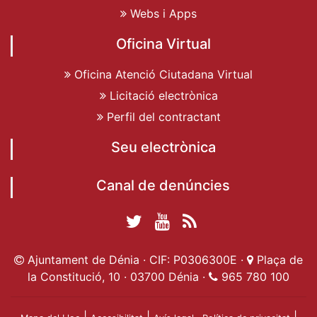
Webs i Apps
Oficina Virtual
Oficina Atenció Ciutadana Virtual
Licitació electrònica
Perfil del contractant
Seu electrònica
Canal de denúncies
Twitter Ajuntament
YouTube
RSS
Facebook Ajuntament
Ajuntament de
de Dénia
Actualitat
Ajuntament de Dénia · CIF: P0306300E ·
Plaça de
de Dénia
Ajuntament
Dénia
la Constitució, 10 · 03700 Dénia ·
965 780 100
de Dénia
|
|
|