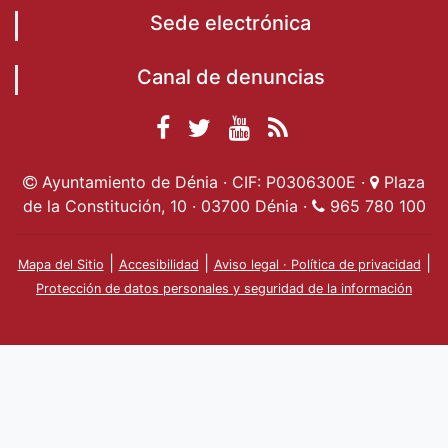
Sede electrónica
Canal de denuncias
Facebook
Twitter
YouTube
RSS
Ayuntamiento de
Ayuntamiento de
Ayuntamiento
Actualidad
Ayuntamiento de Dénia · CIF: P0306300E ·
Plaza
Dénia
Ayuntamient
Dénia
de Dénia
de la Constitución, 10 · 03700 Dénia ·
965 780 100
de Dénia
|
|
|
Mapa del Sitio
Accesibilidad
Aviso legal · Política de privacidad
Protección de datos personales y seguridad de la información