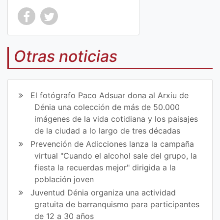
Co
Co
mp
mp
Otras noticias
art
art
ir
ir
El fotógrafo Paco Adsuar dona al Arxiu de
en
en
Dénia una colección de más de 50.000
imágenes de la vida cotidiana y los paisajes
Fa
Tw
de la ciudad a lo largo de tres décadas
ce
itt
Prevención de Adicciones lanza la campaña
virtual "Cuando el alcohol sale del grupo, la
bo
er
fiesta la recuerdas mejor" dirigida a la
ok
población joven
Juventud Dénia organiza una actividad
gratuita de barranquismo para participantes
de 12 a 30 años