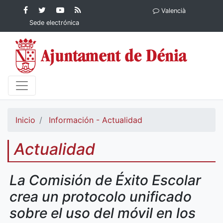
Contenido principal
Facebook
Ayuntamiento
YouTube
RSS
Valencià
Ayuntamiento de
de Dénia
Ayuntamiento
Actualidad
Sede electrónica
Dénia
de Dénia
Ayuntamiento
de Dénia
Inicio
Información - Actualidad
Actualidad
La Comisión de Éxito Escolar
crea un protocolo unificado
sobre el uso del móvil en los