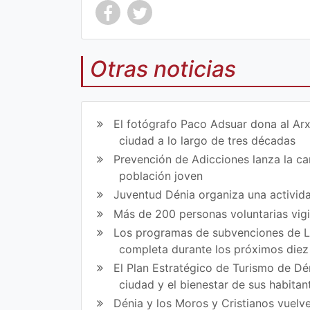
Otras noticias
Co
Co
mp
mp
El fotógrafo Paco Adsuar dona al Arx
art
art
ciudad a lo largo de tres décadas
Prevención de Adicciones lanza la cam
ir
ir
población joven
en
en
Juventud Dénia organiza una activida
Fa
Tw
Más de 200 personas voluntarias vig
Los programas de subvenciones de La
ce
itt
completa durante los próximos die
bo
er
El Plan Estratégico de Turismo de Dén
ok
ciudad y el bienestar de sus habitan
Dénia y los Moros y Cristianos vuelve