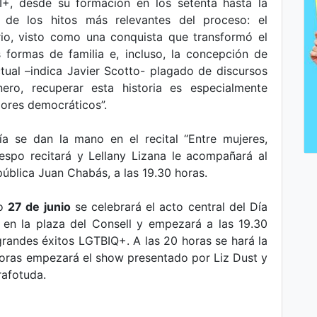
I+, desde su formación en los setenta hasta la
 de los hitos más relevantes del proceso: el
rio, visto como una conquista que transformó el
s formas de familia e, incluso, la concepción de
tual –indica Javier Scotto- plagado de discursos
ero, recuperar esta historia es especialmente
lores democráticos”.
ía se dan la mano en el recital “Entre mujeres,
espo recitará y Lellany Lizana le acompañará al
 pública Juan Chabás, a las 19.30 horas.
do
27 de junio
se celebrará el acto central del Día
e, en la plaza del Consell y empezará a las 19.30
randes éxitos LGTBIQ+. A las 20 horas se hará la
 horas empezará el show presentado por Liz Dust y
afotuda.