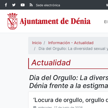
Contenido principal
Facebook Ayuntamiento de
Ayuntamiento de Dénia
RSS Actualidad
YouTube
Sede electrónica
Ayuntamiento de
Dénia
Ayuntamiento de
Dénia
Dénia
E
Inicio
Información - Actualidad
Dia del Orgullo: La diversidad sexual 
Actualidad
Dia del Orgullo: La dive
Dénia frente a la estigm
‘Locura de orgullo, orgullo 
miércoles, 17 de junio de 2026