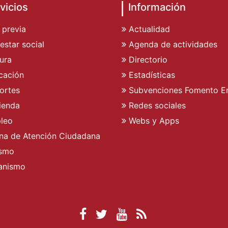
vicios
Información
 previa
Actualidad
estar social
Agenda de actividades
ura
Directorio
cación
Estadísticas
ortes
Subvenciones Fomento E
ienda
Redes sociales
leo
Webs y Apps
ina de Atención Ciudadana
ismo
anismo
Facebook Ayuntamient
Twitter Ayuntamien
YouTube Ayunta
RSS Actualid