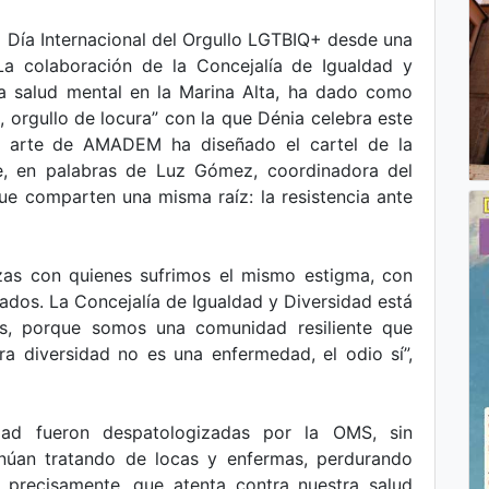
l Día Internacional del Orgullo LGTBIQ+ desde una
 La colaboración de la Concejalía de Igualdad y
 salud mental en la Marina Alta, ha dado como
 orgullo de locura” con la que Dénia celebra este
de arte de AMADEM ha diseñado el cartel de la
, en palabras de Luz Gómez, coordinadora del
que comparten una misma raíz: la resistencia ante
nzas con quienes sufrimos el mismo estigma, con
ados. La Concejalía de Igualdad y Diversidad está
, porque somos una comunidad resiliente que
ra diversidad no es una enfermedad, el odio sí”,
dad fueron despatologizadas por la OMS, sin
inúan tratando de locas y enfermas, perdurando
, precisamente, que atenta contra nuestra salud