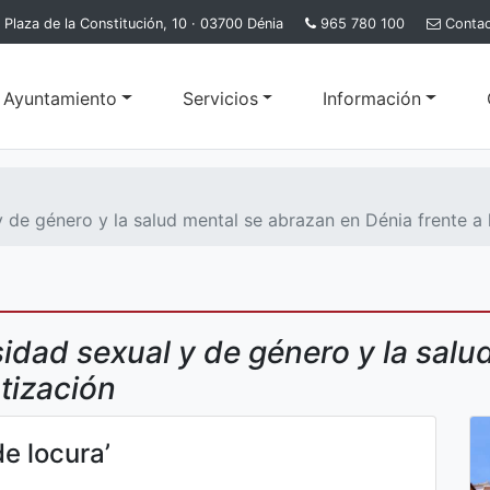
Plaza de la Constitución, 10 · 03700 Dénia
965 780 100
Conta
l Ayuntamiento
Servicios
Información
y de género y la salud mental se abrazan en Dénia frente a l
rsidad sexual y de género y la sal
atización
de locura’