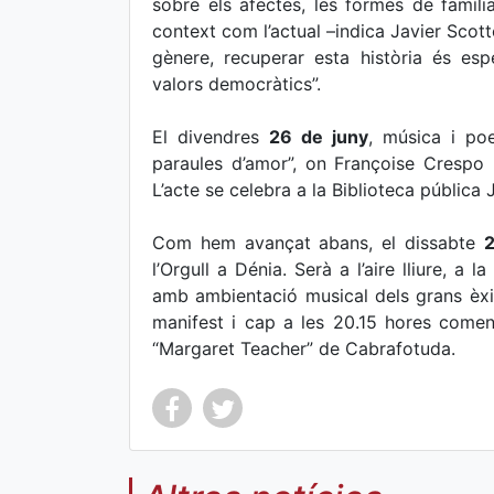
sobre els afectes, les formes de família
context com l’actual –indica Javier Scott
gènere, recuperar esta història és es
valors democràtics”.
El divendres
26 de juny
, música i po
paraules d’amor”, on Françoise Crespo r
L’acte se celebra a la Biblioteca pública
Com hem avançat abans, el dissabte
2
l’Orgull a Dénia. Serà a l’aire lliure, a
amb ambientació musical dels grans èxit
manifest i cap a les 20.15 hores comen
“Margaret Teacher” de Cabrafotuda.