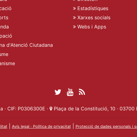
cació
Estadístiques
rts
Xarxes socials
enda
Webs i Apps
pació
ina d'Atenció Ciutadana
sme
anisme
Twitter Ajuntament 
YouTube Ajuntam
RSS Actualita
Facebook Ajuntament d
a · CIF: P0306300E ·
Plaça de la Constitució, 10 · 03700 
|
|
litat
Avís legal · Política de privacitat
Protecció de dades personals i s