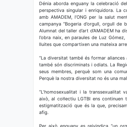
Dénia aborda enguany la celebració del
perspectiva singular i enriquidora. La co
amb AMADEM, l’ONG per la salut menta
campanya “Bogeria d’orgull, orgull de 
Alumnat del taller d’art d’AMADEM ha di
l’obra naix, en paraules de Luz Gómez, 
lluites que compartixen una mateixa arrel:
“La diversitat també és formar aliances
també són discriminats i odiats. La Reg
seus membres, perquè som una comunit
Perquè la nostra diversitat no és una malal
“L'homosexualitat i la transsexualitat
això, al col·lectiu LGTBI ens continuen 
estigmatització que és la que, precisam
afig.
Per això enguany es reivindica “un org