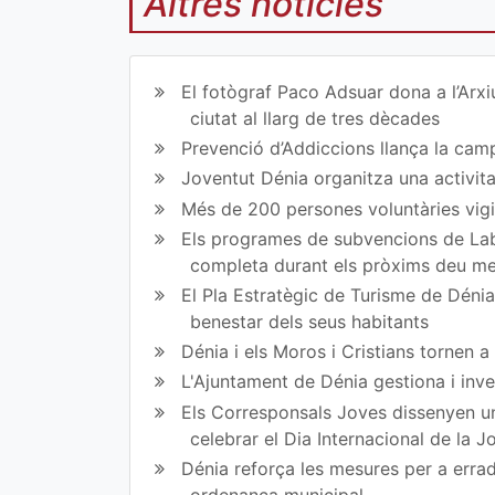
Altres notícies
Co
Co
mp
mp
El fotògraf Paco Adsuar dona a l’Arxi
art
art
ciutat al llarg de tres dècades
Prevenció d’Addiccions llança la campa
ir
ir
Joventut Dénia organitza una activit
en
en
Més de 200 persones voluntàries vigil
Fa
Tw
Els programes de subvencions de Lab
completa durant els pròxims deu m
ce
itt
El Pla Estratègic de Turisme de Dénia 
bo
er
benestar dels seus habitants
ok
Dénia i els Moros i Cristians tornen 
L'Ajuntament de Dénia gestiona i inve
Els Corresponsals Joves dissenyen una
celebrar el Dia Internacional de la 
Dénia reforça les mesures per a erradi
ordenança municipal