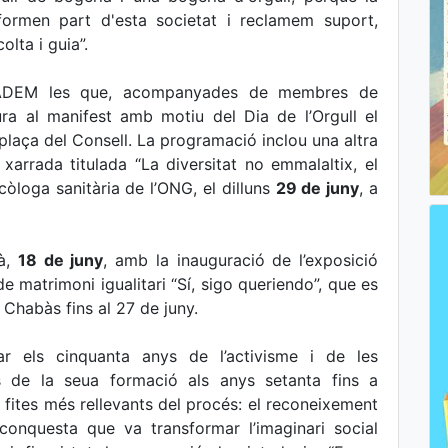
t formen part d'esta societat i reclamem suport,
olta i guia”.
MADEM les que, acompanyades de membres de
tura al manifest amb motiu del Dia de l’Orgull el
a plaça del Consell. La programació inclou una altra
xarrada titulada “La diversitat no emmalaltix, el
icòloga sanitària de l’ONG, el dilluns
29 de juny
, a
mà,
18 de juny
, amb la inauguració de l’exposició
 matrimoni igualitari “Sí, sigo queriendo”, que es
 Chabàs fins al 27 de juny.
r els cinquanta anys de l’activisme i de les
s de la seua formació als anys setanta fins a
es fites més rellevants del procés: el reconeixement
 conquesta que va transformar l’imaginari social