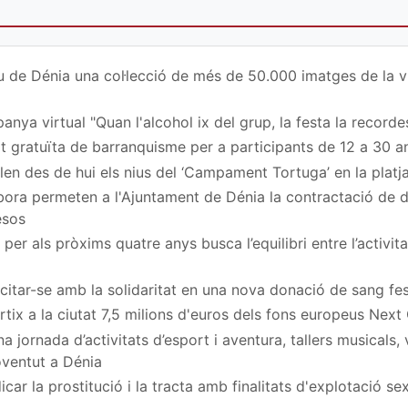
u de Dénia una col·lecció de més de 50.000 imatges de la vi
nya virtual "Quan l'alcohol ix del grup, la festa la recordes
at gratuïta de barranquisme per a participants de 12 a 30 a
en des de hui els nius del ‘Campament Tortuga’ en la platj
ora permeten a l'Ajuntament de Dénia la contractació de
esos
per als pròxims quatre anys busca l’equilibri entre l’activita
a citar-se amb la solidaritat en una nova donació de sang fe
rtix a la ciutat 7,5 milions d'euros dels fons europeus Next
 jornada d’activitats d’esport i aventura, tallers musicals,
Joventut a Dénia
car la prostitució i la tracta amb finalitats d'explotació s