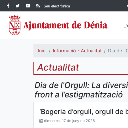
Contingut principal
Facebook Ajuntament de
Twitter Ajuntament de
YouTube Ajuntament
RSS Actualitat
Seu electrònica
Dénia
Ajuntament de
Dénia
de Dénia
Dénia">
L
Inici
Informació - Actualitat
Dia de l'
Actualitat
Dia de l'Orgull: La divers
front a l’estigmatització
‘Bogeria d’orgull, orgull de 
dimecres, 17 de juny de 2026