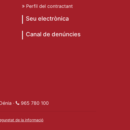
Perfil del contractant
Seu electrònica
Canal de denúncies
de Dénia
ent de Dénia
t Ajuntament de Dénia
e Dénia
Dénia ·
965 780 100
eguretat de la informació