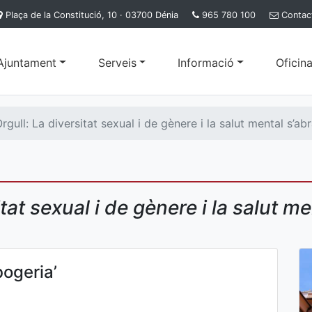
Plaça de la Constitució, 10 · 03700 Dénia
965 780 100
Contac
'Ajuntament
Serveis
Informació
Oficina
Orgull: La diversitat sexual i de gènere i la salut mental s’ab
itat sexual i de gènere i la salut 
bogeria’