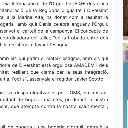
 Dia Internacional de l’Orgull LGTBIQ+ des d’una
l·laboració de la Regidoria d’Igualtat i Diversitat
l a la Marina Alta, ha donat com a resultat la
bogeria” amb què Dénia celebra enguany l’Orgull.
ssenyat el cartell de la campanya. El concepte de
coordinadora del taller, “de la trobada entre dos
 la resistència davant l’estigma”.
 amb els qui patim el mateix estigma, amb els qui
idoria de Diversitat està orgullosa AMADEM i dels
at resilient que clama per la seua integració.
tia, l'odi sí”, assenyala el regidor Javier Scotto.
 van ser despatologitzades per l'OMS, no obstant
tractant de boges i malaltes, perdurant la nostra
ent, que atempta contra la nostra salut mental”,
ull de bogeria i una bogeria d'orgull, perquè la