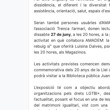
dissidència, el diferent i la diversita
assistència, orientació, salut, espais d'esc
Seran també persones usuàries d’A
l’associació Trenca l’armari, donen lec
dissabte
27 de juny
, a les 20 hores, a l
activitat en què col·labora AMADEM: la 
rebuig sí” que oferirà Luisina Daives, ps
les 20 hores, als Magazinos.
Les activitats previstes comencen de
commemorativa dels 20 anys de la Llei de
podrà visitar a la Biblioteca pública Juan
L’exposició té com a objectiu aborda
organitzacions pels drets LGTBI+, de
l’actualitat, posant el focus en una de l
del matrimoni igualitari, vist com una