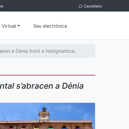
te
Castellano
 Virtual
Seu electrònica
racen a Dénia front a l’estigmatitza..
mental s’abracen a Dénia