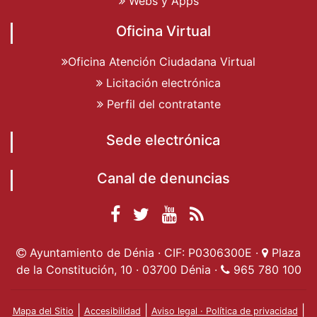
Webs y Apps
Oficina Virtual
Oficina Atención Ciudadana Virtual
Licitación electrónica
Perfil del contratante
Sede electrónica
Canal de denuncias
Facebook
Twitter
YouTube
RSS
Ayuntamiento de
Ayuntamiento de
Ayuntamiento
Actualidad
Ayuntamiento de Dénia · CIF: P0306300E ·
Plaza
Dénia
Ayuntamient
Dénia
de Dénia
de la Constitución, 10 · 03700 Dénia ·
965 780 100
de Dénia
|
|
|
Mapa del Sitio
Accesibilidad
Aviso legal · Política de privacidad