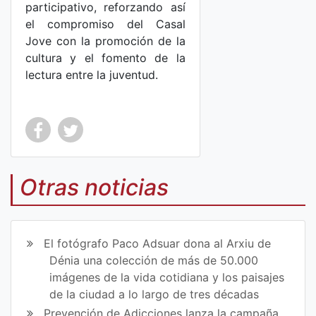
participativo, reforzando así
el compromiso del Casal
Jove con la promoción de la
cultura y el fomento de la
lectura entre la juventud.
Co
Co
mp
mp
Otras noticias
art
art
ir
ir
El fotógrafo Paco Adsuar dona al Arxiu de
en
en
Dénia una colección de más de 50.000
imágenes de la vida cotidiana y los paisajes
Fa
Tw
de la ciudad a lo largo de tres décadas
ce
itt
Prevención de Adicciones lanza la campaña