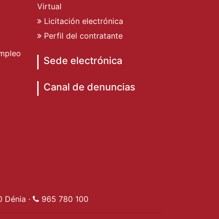
Virtual
Licitación electrónica
Perfil del contratante
mpleo
Sede electrónica
Canal de denuncias
o de Dénia
to de Dénia
miento de Dénia
ad Ayuntamiento de Dénia
0 Dénia ·
965 780 100