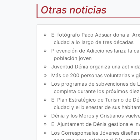
Otras noticias
Co
Co
mp
mp
El fotógrafo Paco Adsuar dona al Arx
art
art
ciudad a lo largo de tres décadas
Prevención de Adicciones lanza la cam
ir
ir
población joven
en
en
Juventud Dénia organiza una activida
Fa
Tw
Más de 200 personas voluntarias vig
Los programas de subvenciones de La
ce
itt
completa durante los próximos die
bo
er
El Plan Estratégico de Turismo de Dén
ok
ciudad y el bienestar de sus habitan
Dénia y los Moros y Cristianos vuelve
El Ajuntament de Dénia gestiona e in
Los Corresponsales Jóvenes diseñan u