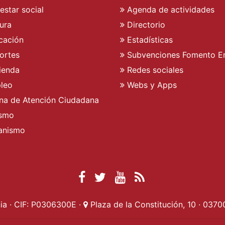
estar social
Agenda de actividades
ura
Directorio
cación
Estadísticas
ortes
Subvenciones Fomento E
ienda
Redes sociales
leo
Webs y Apps
ina de Atención Ciudadana
ismo
anismo
Facebook Ayuntamient
Twitter Ayuntamien
YouTube Ayunta
RSS Actualid
a · CIF: P0306300E ·
Plaza de la Constitución, 10 · 0370