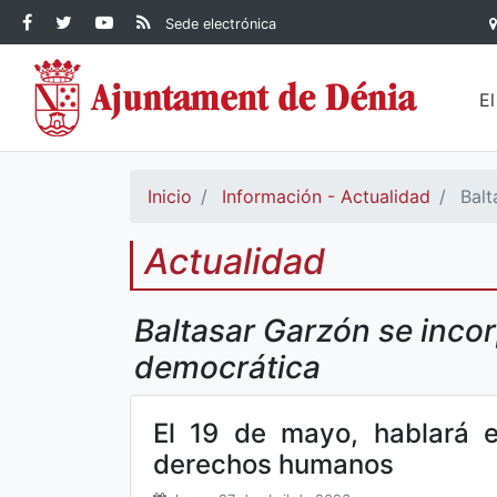
Contenido principal
Facebook Ayuntamiento de
Ayuntamiento de Dénia
RSS Actualidad
YouTube
Sede electrónica
Ayuntamiento de
Dénia
Ayuntamiento de
Dénia
Dénia
E
Inicio
Información - Actualidad
Balt
Actualidad
Baltasar Garzón se incor
democrática
El 19 de mayo, hablará e
derechos humanos