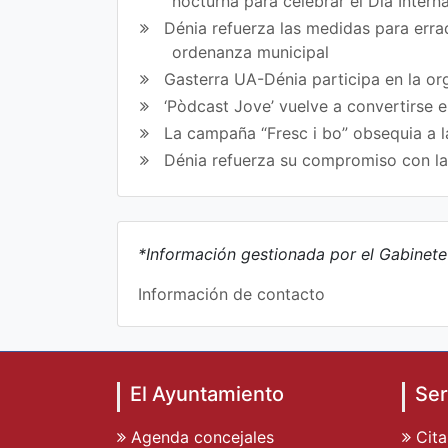
nocturna para celebrar el Día Intern
Dénia refuerza las medidas para errad
ordenanza municipal
Gasterra UA-Dénia participa en la or
‘Pòdcast Jove’ vuelve a convertirse 
La campaña “Fresc i bo” obsequia a l
Dénia refuerza su compromiso con l
*Información gestionada por el Gabinet
Información de contacto
El Ayuntamiento
Ser
Agenda concejales
Cita