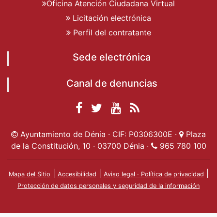
Oficina Atención Ciudadana Virtual
Licitación electrónica
Perfil del contratante
Sede electrónica
Canal de denuncias
Facebook
Twitter
YouTube
RSS
Ayuntamiento de
Ayuntamiento de
Ayuntamiento
Actualidad
Ayuntamiento de Dénia · CIF: P0306300E ·
Plaza
Dénia
Ayuntamient
Dénia
de Dénia
de la Constitución, 10 · 03700 Dénia ·
965 780 100
de Dénia
|
|
|
Mapa del Sitio
Accesibilidad
Aviso legal · Política de privacidad
Protección de datos personales y seguridad de la información