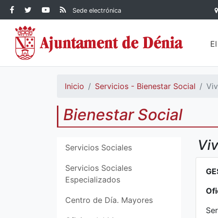
Contenido principal
Facebook Ayuntamiento de
Ayuntamiento de Dénia
RSS Actualidad
YouTube
Sede electrónica
Ayuntamiento de
Dénia
Ayuntamiento de
Dénia
Dénia
E
Inicio
Servicios - Bienestar Social
Vi
Bienestar Social
Vi
Servicios Sociales
Servicios Sociales
GE
Especializados
Ofi
Centro de Día. Mayores
Ser