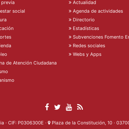
 previa
Actualidad
estar social
Agenda de actividades
ura
Directorio
cación
Estadísticas
ortes
Subvenciones Fomento E
ienda
Redes sociales
leo
Webs y Apps
ina de Atención Ciudadana
ismo
anismo
Facebook Ayuntamient
Twitter Ayuntamien
YouTube Ayunta
RSS Actualid
a · CIF: P0306300E ·
Plaza de la Constitución, 10 · 0370