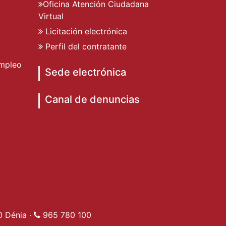
Oficina Atención Ciudadana
Virtual
Licitación electrónica
Perfil del contratante
mpleo
Sede electrónica
Canal de denuncias
o de Dénia
to de Dénia
miento de Dénia
ad Ayuntamiento de Dénia
0 Dénia ·
965 780 100