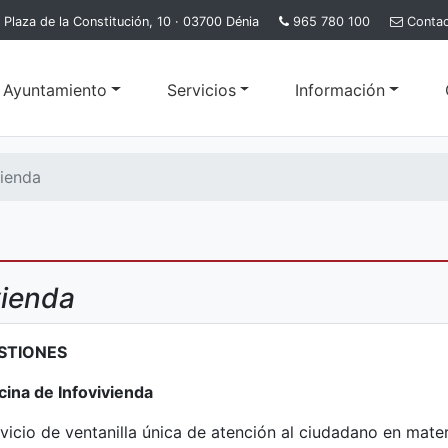
Plaza de la Constitución, 10 · 03700 Dénia
965 780 100
Conta
l Ayuntamiento
Servicios
Información
vienda
vienda
STIONES
cina de Infovivienda
vicio de ventanilla única de atención al ciudadano en mater