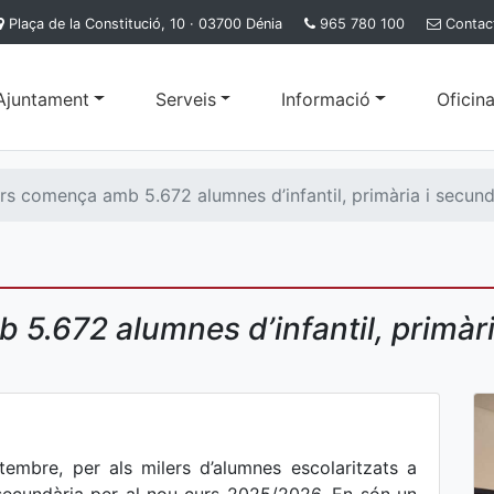
Plaça de la Constitució, 10 · 03700 Dénia
965 780 100
Contac
'Ajuntament
Serveis
Informació
Oficina
rs comença amb 5.672 alumnes d’infantil, primària i secund
5.672 alumnes d’infantil, primàri
etembre, per als milers d’alumnes escolaritzats a