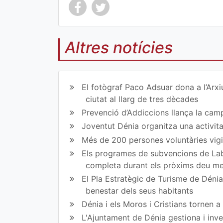
Altres notícies
Co
Co
mp
mp
El fotògraf Paco Adsuar dona a l’Arxi
art
art
ciutat al llarg de tres dècades
Prevenció d’Addiccions llança la campa
ir
ir
Joventut Dénia organitza una activit
en
en
Més de 200 persones voluntàries vigil
Fa
Tw
Els programes de subvencions de Lab
completa durant els pròxims deu m
ce
itt
El Pla Estratègic de Turisme de Dénia 
bo
er
benestar dels seus habitants
ok
Dénia i els Moros i Cristians tornen 
L'Ajuntament de Dénia gestiona i inve