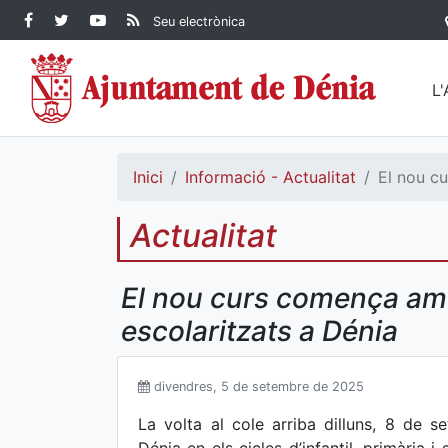
Contingut principal
Facebook Ajuntament de
Twitter Ajuntament de
YouTube Ajuntament
RSS Actualitat
Seu electrònica
Dénia
Ajuntament de
Dénia
de Dénia
Dénia">
L
Inici
Informació - Actualitat
El nou cu
Actualitat
El nou curs comença amb 
escolaritzats a Dénia
divendres, 5 de setembre de 2025
La volta al cole arriba dilluns, 8 de s