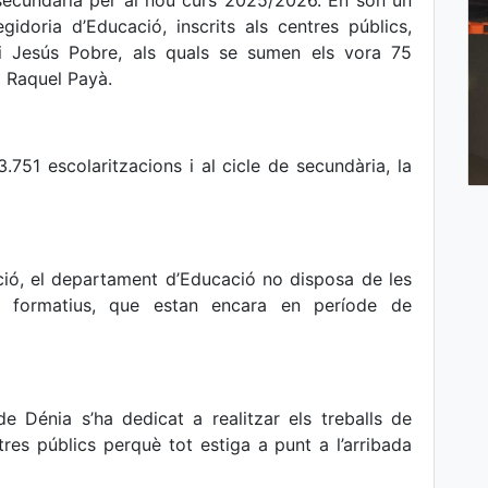
 i secundària per al nou curs 2025/2026. En són un
idoria d’Educació, inscrits als centres públics,
 i Jesús Pobre, als quals se sumen els vora 75
l Raquel Payà.
3.751 escolaritzacions i al cicle de secundària, la
ió, el departament d’Educació no disposa de les
es formatius, que estan encara en període de
de Dénia s’ha dedicat a realitzar els treballs de
es públics perquè tot estiga a punt a l’arribada