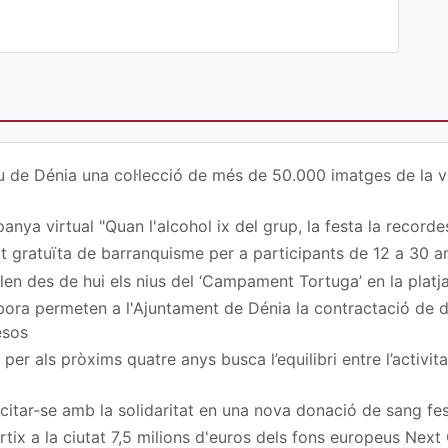
u de Dénia una col·lecció de més de 50.000 imatges de la vi
nya virtual "Quan l'alcohol ix del grup, la festa la recordes
at gratuïta de barranquisme per a participants de 12 a 30 a
en des de hui els nius del ‘Campament Tortuga’ en la platj
ora permeten a l'Ajuntament de Dénia la contractació de
esos
per als pròxims quatre anys busca l’equilibri entre l’activita
a citar-se amb la solidaritat en una nova donació de sang fe
rtix a la ciutat 7,5 milions d'euros dels fons europeus Next