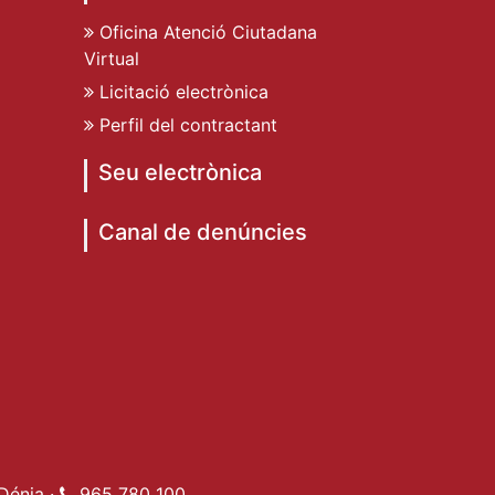
Oficina Atenció Ciutadana
Virtual
Licitació electrònica
Perfil del contractant
Seu electrònica
Canal de denúncies
de Dénia
ent de Dénia
t Ajuntament de Dénia
e Dénia
Dénia ·
965 780 100