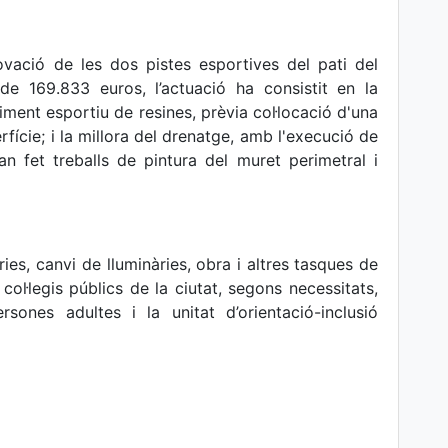
ovació de les dos pistes esportives del pati del
de 169.833 euros, l’actuació ha consistit en la
ment esportiu de resines, prèvia col·locació d'una
rfície; i la millora del drenatge, amb l'execució de
han fet treballs de pintura del muret perimetral i
ries, canvi de lluminàries, obra i altres tasques de
ol·legis públics de la ciutat, segons necessitats,
sones adultes i la unitat d’orientació-inclusió