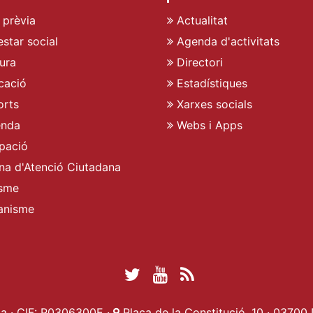
 prèvia
Actualitat
star social
Agenda d'activitats
ura
Directori
cació
Estadístiques
rts
Xarxes socials
enda
Webs i Apps
pació
ina d'Atenció Ciutadana
sme
anisme
Twitter Ajuntament 
YouTube Ajuntam
RSS Actualita
Facebook Ajuntament d
a · CIF: P0306300E ·
Plaça de la Constitució, 10 · 03700 