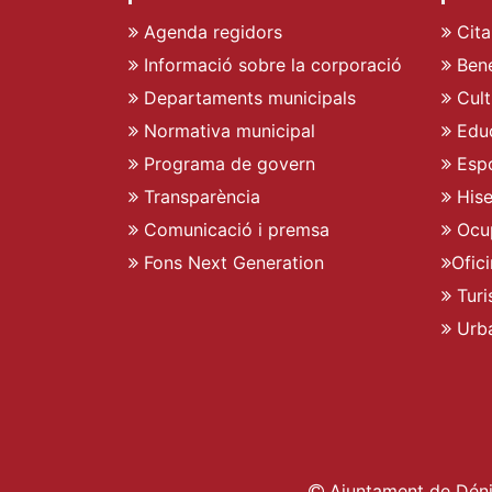
Agenda regidors
Cita
Informació sobre la corporació
Bene
Departaments municipals
Cult
Normativa municipal
Edu
Programa de govern
Espo
Transparència
His
Comunicació i premsa
Ocu
Fons Next Generation
Ofic
Turi
Urb
Ajuntament de Déni