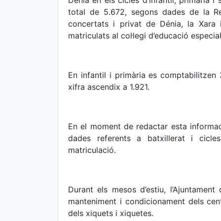
Dénia en els cicles d’infantil, primària
total de 5.672, segons dades de la Reg
concertats i privat de Dénia, la Xara
matriculats al col·legi d’educació especia
En infantil i primària es comptabilitzen 
xifra ascendix a 1.921.
En el moment de redactar esta informac
dades referents a batxillerat i cicl
matriculació.
Durant els mesos d’estiu, l’Ajuntament 
manteniment i condicionament dels centr
dels xiquets i xiquetes.