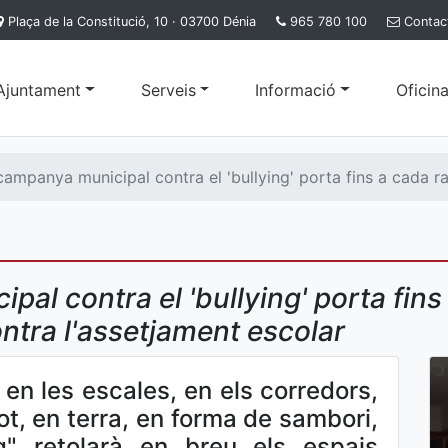
Plaça de la Constitució, 10 · 03700 Dénia
965 780 100
Contac
'Ajuntament
Serveis
Informació
Oficina
ampanya municipal contra el 'bullying' porta fins a cada ra
al contra el 'bullying' porta fins
ntra l'assetjament escolar
, en les escales, en els corredors,
 tot, en terra, en forma de sambori,
ng" retolarà en breu els espais