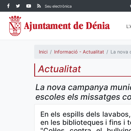
Contingut principal
Facebook Ajuntament de
Twitter Ajuntament de
YouTube Ajuntament
RSS Actualitat
Seu electrònica
Dénia
Ajuntament de
Dénia
de Dénia
Dénia">
L
Inici
Informació - Actualitat
La nova c
Actualitat
La nova campanya municip
escoles els missatges co
En els espills dels lavabos
en les biblioteques i fins i
"Col·les contra el bullyi