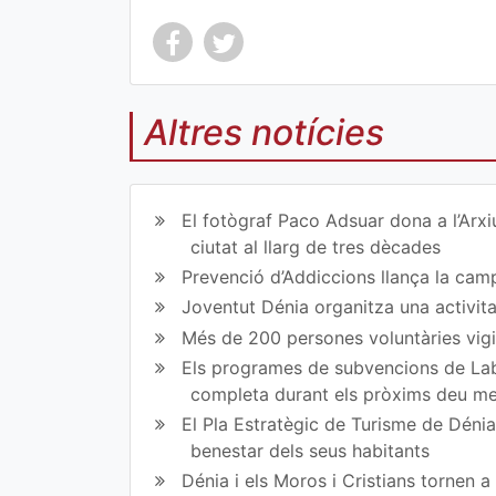
Altres notícies
Co
Co
mp
mp
El fotògraf Paco Adsuar dona a l’Arxi
art
art
ciutat al llarg de tres dècades
Prevenció d’Addiccions llança la campa
ir
ir
Joventut Dénia organitza una activit
en
en
Més de 200 persones voluntàries vigil
Fa
Tw
Els programes de subvencions de Lab
completa durant els pròxims deu m
ce
itt
El Pla Estratègic de Turisme de Dénia 
bo
er
benestar dels seus habitants
ok
Dénia i els Moros i Cristians tornen 