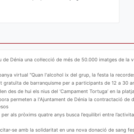
u de Dénia una col·lecció de més de 50.000 imatges de la vi
nya virtual "Quan l'alcohol ix del grup, la festa la recordes
at gratuïta de barranquisme per a participants de 12 a 30 a
en des de hui els nius del ‘Campament Tortuga’ en la platj
ora permeten a l'Ajuntament de Dénia la contractació de
esos
per als pròxims quatre anys busca l’equilibri entre l’activita
a citar-se amb la solidaritat en una nova donació de sang fe