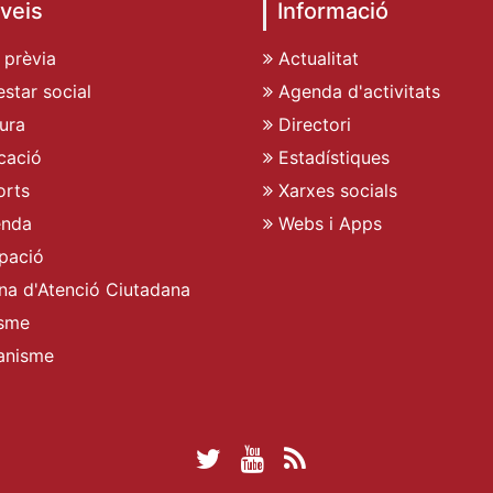
veis
Informació
 prèvia
Actualitat
star social
Agenda d'activitats
ura
Directori
cació
Estadístiques
rts
Xarxes socials
enda
Webs i Apps
pació
ina d'Atenció Ciutadana
sme
anisme
Twitter Ajuntament 
YouTube Ajuntam
RSS Actualita
Facebook Ajuntament d