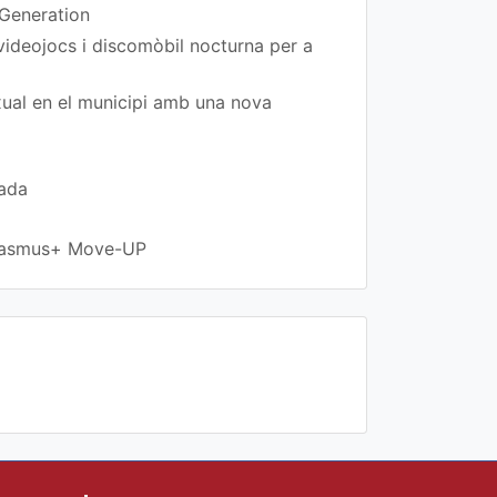
 Generation
 videojocs i discomòbil nocturna per a
exual en el municipi amb una nova
rada
 Erasmus+ Move-UP