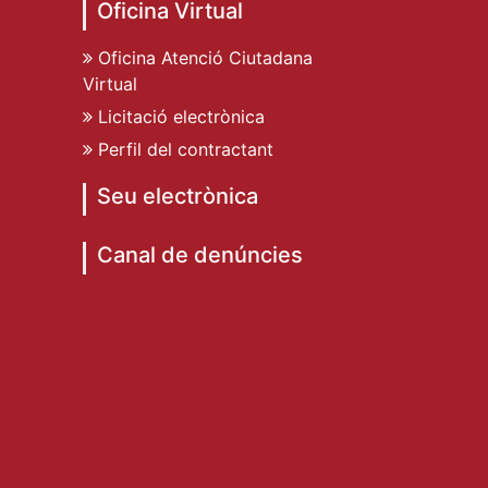
Oficina Virtual
Oficina Atenció Ciutadana
Virtual
Licitació electrònica
Perfil del contractant
Seu electrònica
Canal de denúncies
de Dénia
ent de Dénia
t Ajuntament de Dénia
e Dénia