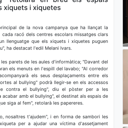
 xiquets i xiquetes
 principal de la nova campanya que ha llançat la
a cada racó dels centres escolars missatges clars
 un llenguatge que els xiquets i xiquetes puguen
u", ha destacat l'edil Melani Ivars.
ar les parets de les aules d'informàtica; "Davant del
aran els menuts en l'espill del lavabo; "Al corredor
, acompanyarà els seus desplaçaments entre els
ortes al bullying" podrà llegir-se en els accessos
te contra el bullying", diu el pòster per a les
ia acabar amb el bullying", el destinat als espais de
' que siga al fem", retolarà les papereres.
o, nosaltres t'ajudem", i en forma de sambori les
iqueta per a ajudar una víctima d'assetjament