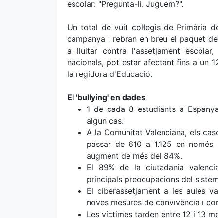
escolar: "Pregunta-li. Juguem?".
Un total de vuit col·legis de Primària d
campanya i rebran en breu el paquet de
a lluitar contra l'assetjament escola
nacionals, pot estar afectant fins a un 
la regidora d'Educació.
El 'bullying' en dades
1 de cada 8 estudiants a Espanya
algun cas.
A la Comunitat Valenciana, els caso
passar de 610 a 1.125 en només q
augment de més del 84%.
El 89% de la ciutadania valencia
principals preocupacions del siste
El ciberassetjament a les aules v
noves mesures de convivència i cont
Les víctimes tarden entre 12 i 13 m