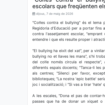
escolars que freqüenten els
dijous, 7 de maig de 2026
"Col·les contra el bullying" és el lema
Regidoria d'Educació per a portar fins 
contra l'assetjament escolar, "emprant
entendre i que els resulte proper i atracti
"El bullying ha eixit del xat", per a vinil
bullying no et llaves les mans", s'hi trob
del col·le només circula el respecte"
diferents espais docents; "Tanca-li les p
als centres; "Silenci per favor, excep
biblioteques; "La nostra 'epic battle' ser
joc i socialització; i "Si vas a tirar 'hate
A les escales, "Dona el pas de contar-h
passes que ha de donar un xiquet o x