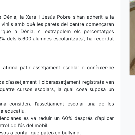
e Dénia, la Xara i Jesús Pobre s'han adherit a la
 vinils amb què les parets del centre començaran
r, "que a Dénia, si extrapolem els percentatges
12% dels 5.600 alumnes escolaritzats", ha recordat
 afirma patir assetjament escolar o conèixer-ne
s d’assetjament i ciberassetjament registrats van
uatre cursos escolars, la qual cosa suposa un
na considera l’assetjament escolar una de les
ma educatiu.
alencianes es va reduir un 60% després d’aplicar
rol de l’ús del mòbil.
esos a contar que pateixen bullying.