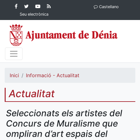
Contingut principal
Facebook
Twitter
YouTube
RSS
Castellano
Ajuntament de Dénia
Ajuntament de
Ajuntament
Actualitat
Seu electrònica
Dénia
de Dénia
Ajuntament
de Dénia">
Inici
Informació - Actualitat
Actualitat
Seleccionats els artistes del
Concurs de Muralisme que
ompliran d’art espais del