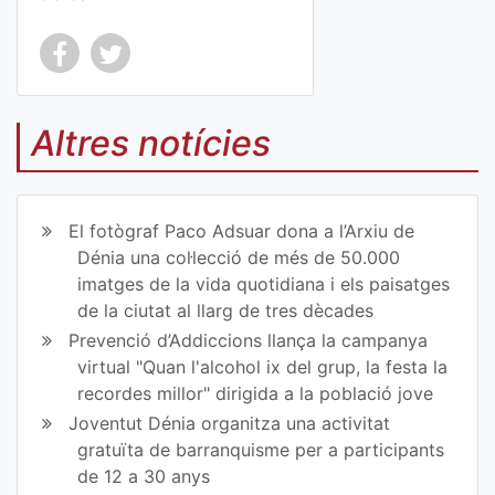
Co
Co
mp
mp
Altres notícies
art
art
ir
ir
El fotògraf Paco Adsuar dona a l’Arxiu de
en
en
Dénia una col·lecció de més de 50.000
imatges de la vida quotidiana i els paisatges
Fa
Tw
de la ciutat al llarg de tres dècades
ce
itt
Prevenció d’Addiccions llança la campanya
virtual "Quan l'alcohol ix del grup, la festa la
bo
er
recordes millor" dirigida a la població jove
ok
Joventut Dénia organitza una activitat
gratuïta de barranquisme per a participants
de 12 a 30 anys