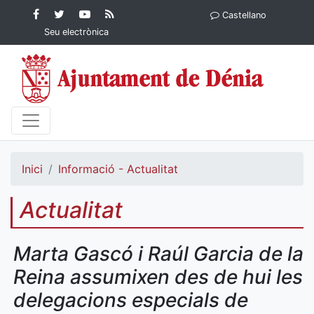
Contingut principal
Facebook
Twitter
YouTube
RSS
Castellano
Ajuntament de Dénia
Ajuntament de
Ajuntament
Actualitat
Seu electrònica
Dénia
de Dénia
Ajuntament
de Dénia">
Inici
Informació - Actualitat
Actualitat
Marta Gascó i Raúl Garcia de la
Reina assumixen des de hui les
delegacions especials de