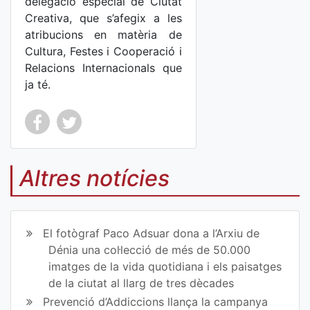
delegació especial de Ciutat
Creativa, que s’afegix a les
atribucions en matèria de
Cultura, Festes i Cooperació i
Relacions Internacionals que
ja té.
Co
Co
mp
mp
Altres notícies
art
art
ir
ir
El fotògraf Paco Adsuar dona a l’Arxiu de
en
en
Dénia una col·lecció de més de 50.000
imatges de la vida quotidiana i els paisatges
Fa
Tw
de la ciutat al llarg de tres dècades
ce
itt
Prevenció d’Addiccions llança la campanya