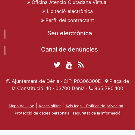
Oficina Atenció Ciutadana Virtual
Licitació electrònica
Perfil del contractant
Seu electrònica
Canal de denúncies
Twitter Ajuntament
YouTube
RSS
Facebook Ajuntament
Ajuntament de
de Dénia
Actualitat
Ajuntament de Dénia · CIF: P0306300E ·
Plaça de
de Dénia
Ajuntament
Dénia
la Constitució, 10 · 03700 Dénia ·
965 780 100
de Dénia
|
|
|
Mapa del Lloc
Accesibilitat
Avís legal · Política de privacitat
Protecció de dades personals i seguretat de la informació