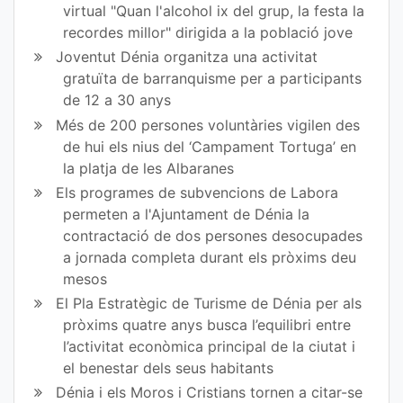
virtual "Quan l'alcohol ix del grup, la festa la
bo
er
recordes millor" dirigida a la població jove
ok
Joventut Dénia organitza una activitat
gratuïta de barranquisme per a participants
de 12 a 30 anys
Més de 200 persones voluntàries vigilen des
de hui els nius del ‘Campament Tortuga’ en
la platja de les Albaranes
Els programes de subvencions de Labora
permeten a l'Ajuntament de Dénia la
contractació de dos persones desocupades
a jornada completa durant els pròxims deu
mesos
El Pla Estratègic de Turisme de Dénia per als
pròxims quatre anys busca l’equilibri entre
l’activitat econòmica principal de la ciutat i
el benestar dels seus habitants
Dénia i els Moros i Cristians tornen a citar-se