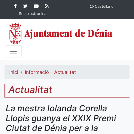
Contingut principal
Facebook
Twitter
YouTube
RSS
Castellano
Ajuntament de Dénia
Ajuntament de
Ajuntament
Actualitat
Seu electrònica
Dénia
de Dénia
Ajuntament
de Dénia">
Inici
Informació - Actualitat
Actualitat
La mestra Iolanda Corella
Llopis guanya el XXIX Premi
Ciutat de Dénia per a la