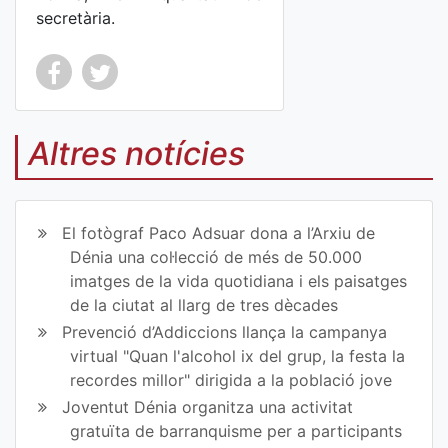
secretària.
Co
Co
mp
mp
Altres notícies
art
art
ir
ir
El fotògraf Paco Adsuar dona a l’Arxiu de
en
en
Dénia una col·lecció de més de 50.000
imatges de la vida quotidiana i els paisatges
Fa
Tw
de la ciutat al llarg de tres dècades
ce
itt
Prevenció d’Addiccions llança la campanya
virtual "Quan l'alcohol ix del grup, la festa la
bo
er
recordes millor" dirigida a la població jove
ok
Joventut Dénia organitza una activitat
gratuïta de barranquisme per a participants