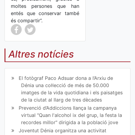
moltes persones que han
entés que conservar també
és compartir”.
Co
Co
mp
mp
Altres notícies
art
art
ir
ir
El fotògraf Paco Adsuar dona a l’Arxiu de
en
en
Dénia una col·lecció de més de 50.000
imatges de la vida quotidiana i els paisatges
Fa
Tw
de la ciutat al llarg de tres dècades
ce
itt
Prevenció d’Addiccions llança la campanya
virtual "Quan l'alcohol ix del grup, la festa la
bo
er
recordes millor" dirigida a la població jove
ok
Joventut Dénia organitza una activitat