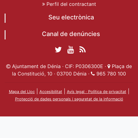
Perfil del contractant
Seu electrònica
Canal de denúncies
Twitter Ajuntament
YouTube
RSS
Facebook Ajuntament
Ajuntament de
de Dénia
Actualitat
Ajuntament de Dénia · CIF: P0306300E ·
Plaça de
de Dénia
Ajuntament
Dénia
la Constitució, 10 · 03700 Dénia ·
965 780 100
de Dénia
|
|
|
Mapa del Lloc
Accesibilitat
Avís legal · Política de privacitat
Protecció de dades personals i seguretat de la informació