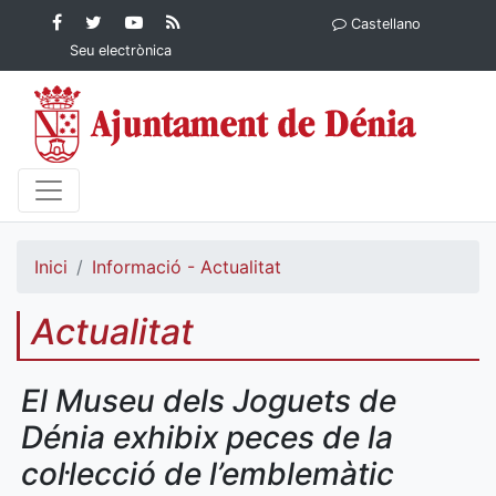
Contingut principal
Facebook
Twitter
YouTube
RSS
Castellano
Ajuntament de Dénia
Ajuntament de
Ajuntament
Actualitat
Seu electrònica
Dénia
de Dénia
Ajuntament
de Dénia">
Inici
Informació - Actualitat
Actualitat
El Museu dels Joguets de
Dénia exhibix peces de la
col·lecció de l’emblemàtic