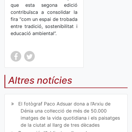
que esta segona edició
contribuïsca a consolidar la
fira “com un espai de trobada
entre tradició, sostenibilitat i
educació ambiental”.
Co
Co
mp
mp
Altres notícies
art
art
ir
ir
El fotògraf Paco Adsuar dona a l’Arxiu de
en
en
Dénia una col·lecció de més de 50.000
imatges de la vida quotidiana i els paisatges
Fa
Tw
de la ciutat al llarg de tres dècades
ce
itt