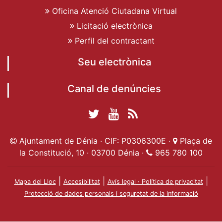
Oficina Atenció Ciutadana Virtual
Licitació electrònica
Perfil del contractant
Seu electrònica
Canal de denúncies
Twitter Ajuntament
YouTube
RSS
Facebook Ajuntament
Ajuntament de
de Dénia
Actualitat
Ajuntament de Dénia · CIF: P0306300E ·
Plaça de
de Dénia
Ajuntament
Dénia
la Constitució, 10 · 03700 Dénia ·
965 780 100
de Dénia
|
|
|
Mapa del Lloc
Accesibilitat
Avís legal · Política de privacitat
Protecció de dades personals i seguretat de la informació