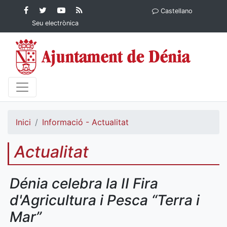
Contingut principal
Facebook
Twitter
YouTube
RSS
Castellano
Ajuntament de Dénia
Ajuntament de
Ajuntament
Actualitat
Seu electrònica
Dénia
de Dénia
Ajuntament
de Dénia">
Inici
Informació - Actualitat
Actualitat
Dénia celebra la II Fira
d'Agricultura i Pesca “Terra i
Mar”