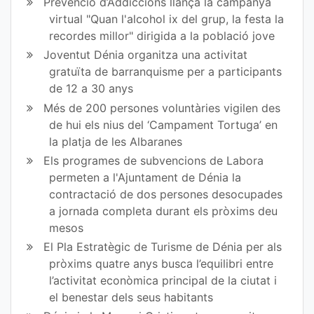
Prevenció d’Addiccions llança la campanya
virtual "Quan l'alcohol ix del grup, la festa la
bo
er
recordes millor" dirigida a la població jove
ok
Joventut Dénia organitza una activitat
gratuïta de barranquisme per a participants
de 12 a 30 anys
Més de 200 persones voluntàries vigilen des
de hui els nius del ‘Campament Tortuga’ en
la platja de les Albaranes
Els programes de subvencions de Labora
permeten a l'Ajuntament de Dénia la
contractació de dos persones desocupades
a jornada completa durant els pròxims deu
mesos
El Pla Estratègic de Turisme de Dénia per als
pròxims quatre anys busca l’equilibri entre
l’activitat econòmica principal de la ciutat i
el benestar dels seus habitants