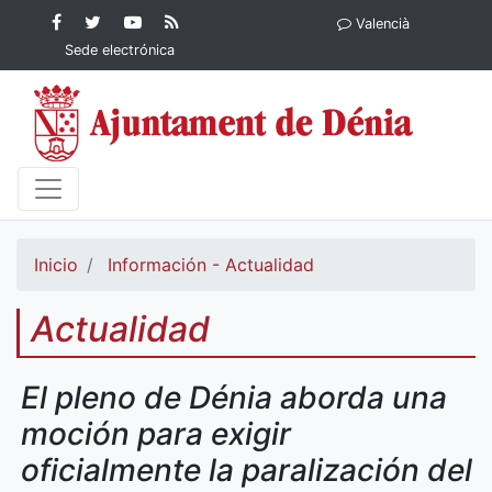
Contenido principal
Facebook
Ayuntamiento
YouTube
RSS
Valencià
Ayuntamiento de
de Dénia
Ayuntamiento
Actualidad
Sede electrónica
Dénia
de Dénia
Ayuntamiento
de Dénia
Inicio
Información - Actualidad
Actualidad
El pleno de Dénia aborda una
moción para exigir
oficialmente la paralización del