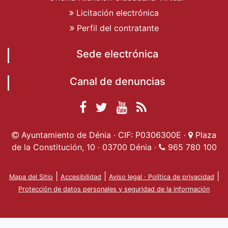
Licitación electrónica
Perfil del contratante
Sede electrónica
Canal de denuncias
Facebook
Twitter
YouTube
RSS
Ayuntamiento de
Ayuntamiento de
Ayuntamiento
Actualidad
Ayuntamiento de Dénia · CIF: P0306300E ·
Plaza
Dénia
Ayuntamient
Dénia
de Dénia
de la Constitución, 10 · 03700 Dénia ·
965 780 100
de Dénia
|
|
|
Mapa del Sitio
Accesibilidad
Aviso legal · Política de privacidad
Protección de datos personales y seguridad de la información