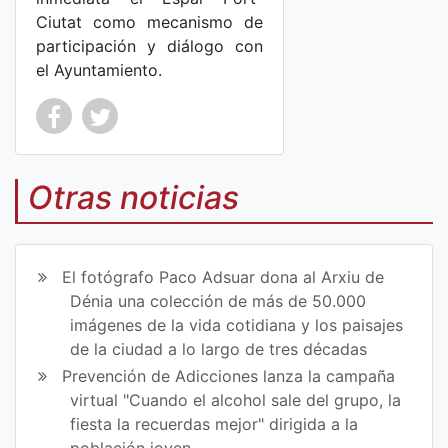
Ciutat como mecanismo de
participación y diálogo con
el Ayuntamiento.
Co
Co
mp
mp
Otras noticias
art
art
ir
ir
El fotógrafo Paco Adsuar dona al Arxiu de
en
en
Dénia una colección de más de 50.000
imágenes de la vida cotidiana y los paisajes
Fa
Tw
de la ciudad a lo largo de tres décadas
ce
itt
Prevención de Adicciones lanza la campaña
virtual "Cuando el alcohol sale del grupo, la
bo
er
fiesta la recuerdas mejor" dirigida a la
ok