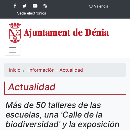
Contenido principal
Facebook
Ayuntamiento
YouTube
RSS
Valencià
Ayuntamiento de
de Dénia
Ayuntamiento
Actualidad
Sede electrónica
Dénia
de Dénia
Ayuntamiento
de Dénia
Inicio
Información - Actualidad
Actualidad
Más de 50 talleres de las
escuelas, una 'Calle de la
biodiversidad' y la exposición