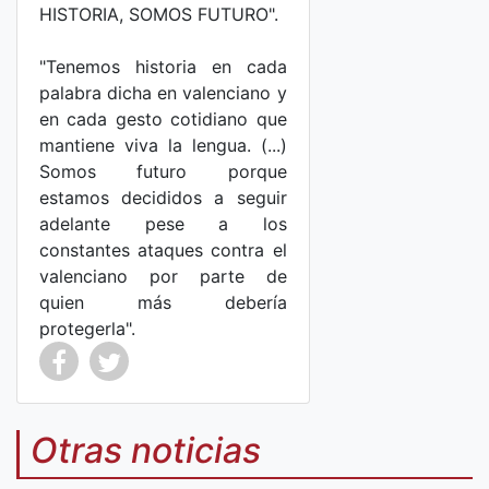
HISTORIA, SOMOS FUTURO".
"Tenemos historia en cada
palabra dicha en valenciano y
en cada gesto cotidiano que
mantiene viva la lengua. (...)
Somos futuro porque
estamos decididos a seguir
adelante pese a los
constantes ataques contra el
valenciano por parte de
quien más debería
protegerla".
Co
Co
mp
mp
Otras noticias
art
art