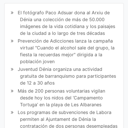
ir
ir
El fotógrafo Paco Adsuar dona al Arxiu de
en
en
Dénia una colección de más de 50.000
imágenes de la vida cotidiana y los paisajes
Fa
Tw
de la ciudad a lo largo de tres décadas
ce
itt
Prevención de Adicciones lanza la campaña
virtual "Cuando el alcohol sale del grupo, la
bo
er
fiesta la recuerdas mejor" dirigida a la
ok
población joven
Juventud Dénia organiza una actividad
gratuita de barranquismo para participantes
de 12 a 30 años
Más de 200 personas voluntarias vigilan
desde hoy los nidos del ‘Campamento
Tortuga’ en la playa de Les Albaranes
Los programas de subvenciones de Labora
permiten al Ajuntament de Dénia la
contratación de dos personas desempleadas