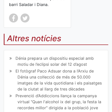
barri Saladar i Diana.
Co
Co
mp
mp
Altres notícies
art
art
ir
ir
Dénia prepara un dispositiu especial amb
en
en
motiu de l’eclipsi solar del 12 d’agost
El fotògraf Paco Adsuar dona a l’Arxiu de
Fa
Tw
Dénia una col·lecció de més de 50.000
ce
itt
imatges de la vida quotidiana i els paisatges
de la ciutat al llarg de tres dècades
bo
er
Prevenció d’Addiccions llança la campanya
ok
virtual "Quan l'alcohol ix del grup, la festa la
recordes millor" dirigida a la població jove