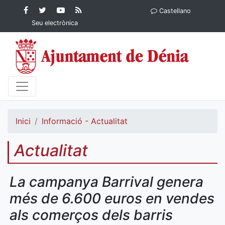
Contingut principal
Facebook
Twitter
YouTube
RSS
Castellano
Ajuntament de Dénia
Ajuntament de
Ajuntament
Actualitat
Seu electrònica
Dénia
de Dénia
Ajuntament
de Dénia">
Inici
Informació - Actualitat
Actualitat
La campanya Barrival genera
més de 6.600 euros en vendes
als comerços dels barris