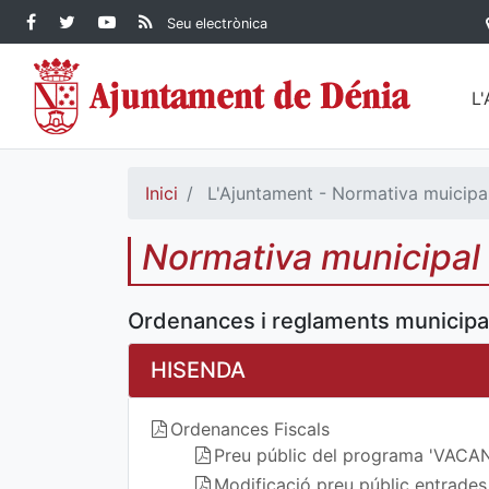
Contingut principal
Facebook Ajuntament de
Twitter Ajuntament de
YouTube Ajuntament
RSS Actualitat
Seu electrònica
Dénia
Ajuntament de
Dénia
de Dénia
Dénia">
L
Inici
L'Ajuntament - Normativa muicipa
Normativa municipal
Ordenances i reglaments municipa
HISENDA
Ordenances Fiscals
Preu públic del programa 'VAC
Modificació preu públic entrade