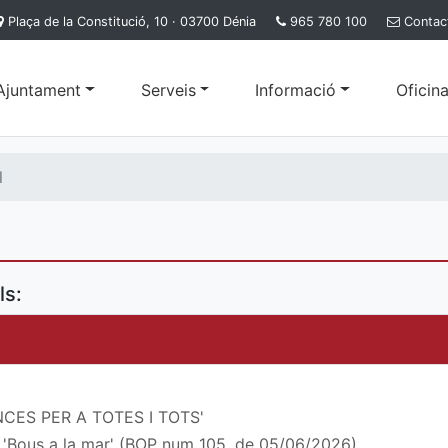
Plaça de la Constitució, 10 · 03700 Dénia
965 780 100
Contac
'Ajuntament
Serveis
Informació
Oficina
l
ls:
ANCES PER A TOTES I TOTS'
s 'Bous a la mar' (BOP num 105, de 05/06/2026)