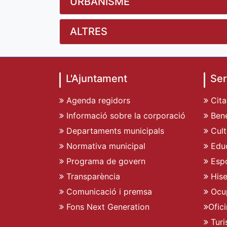
URBANISME
ALTRES
L'Ajuntament
Ser
Agenda regidors
Cita
Informació sobre la corporació
Bene
Departaments municipals
Cult
Normativa municipal
Edu
Programa de govern
Espo
Transparència
His
Comunicació i premsa
Ocu
Fons Next Generation
Ofic
Turi