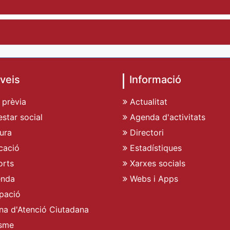
veis
Informació
 prèvia
Actualitat
star social
Agenda d'activitats
ura
Directori
cació
Estadístiques
rts
Xarxes socials
enda
Webs i Apps
pació
ina d'Atenció Ciutadana
sme