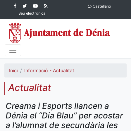
Contingut principal
Facebook
Twitter
YouTube
RSS
Castellano
Ajuntament de Dénia
Ajuntament de
Ajuntament
Actualitat
Seu electrònica
Dénia
de Dénia
Ajuntament
de Dénia">
Inici
Informació - Actualitat
Actualitat
Creama i Esports llancen a
Dénia el “Dia Blau” per acostar
a l’alumnat de secundària les