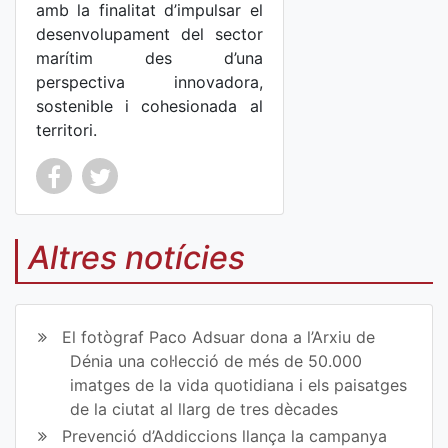
amb la finalitat d’impulsar el
desenvolupament del sector
marítim des d’una
perspectiva innovadora,
sostenible i cohesionada al
territori.
Co
Co
mp
mp
Altres notícies
art
art
ir
ir
El fotògraf Paco Adsuar dona a l’Arxiu de
en
en
Dénia una col·lecció de més de 50.000
imatges de la vida quotidiana i els paisatges
Fa
Tw
de la ciutat al llarg de tres dècades
ce
itt
Prevenció d’Addiccions llança la campanya