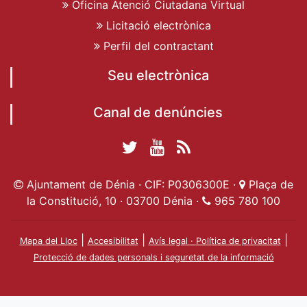
Oficina Atenció Ciutadana Virtual
Licitació electrònica
Perfil del contractant
Seu electrònica
Canal de denúncies
Twitter Ajuntament
YouTube
RSS
Facebook Ajuntament
Ajuntament de
de Dénia
Actualitat
Ajuntament de Dénia · CIF: P0306300E ·
Plaça de
de Dénia
Ajuntament
Dénia
la Constitució, 10 · 03700 Dénia ·
965 780 100
de Dénia
|
|
|
Mapa del Lloc
Accesibilitat
Avís legal · Política de privacitat
Protecció de dades personals i seguretat de la informació