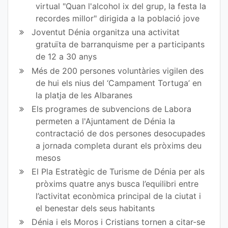
virtual "Quan l'alcohol ix del grup, la festa la
bo
er
recordes millor" dirigida a la població jove
ok
Joventut Dénia organitza una activitat
gratuïta de barranquisme per a participants
de 12 a 30 anys
Més de 200 persones voluntàries vigilen des
de hui els nius del ‘Campament Tortuga’ en
la platja de les Albaranes
Els programes de subvencions de Labora
permeten a l'Ajuntament de Dénia la
contractació de dos persones desocupades
a jornada completa durant els pròxims deu
mesos
El Pla Estratègic de Turisme de Dénia per als
pròxims quatre anys busca l’equilibri entre
l’activitat econòmica principal de la ciutat i
el benestar dels seus habitants
Dénia i els Moros i Cristians tornen a citar-se