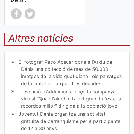
Dénia”.
Co
Co
mp
mp
Altres notícies
art
art
ir
ir
El fotògraf Paco Adsuar dona a l’Arxiu de
en
en
Dénia una col·lecció de més de 50.000
imatges de la vida quotidiana i els paisatges
Fa
Tw
de la ciutat al llarg de tres dècades
ce
itt
Prevenció d’Addiccions llança la campanya
virtual "Quan l'alcohol ix del grup, la festa la
bo
er
recordes millor" dirigida a la població jove
ok
Joventut Dénia organitza una activitat
gratuïta de barranquisme per a participants
de 12 a 30 anys