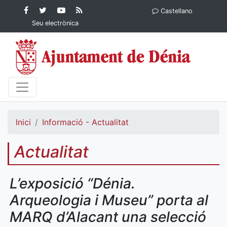
Contingut principal
Facebook
Twitter
YouTube
RSS
Castellano
Ajuntament de Dénia
Ajuntament de
Ajuntament
Actualitat
Seu electrònica
Dénia
de Dénia
Ajuntament
de Dénia">
Inici
Informació - Actualitat
Actualitat
L’exposició “Dénia.
Arqueologia i Museu” porta al
MARQ d’Alacant una selecció