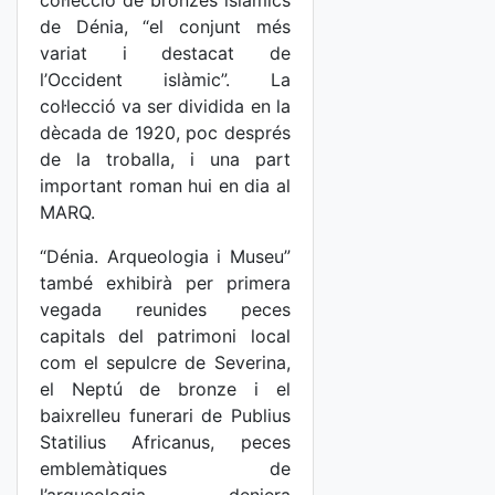
col·lecció de bronzes islàmics
de Dénia, “el conjunt més
variat i destacat de
l’Occident islàmic”. La
col·lecció va ser dividida en la
dècada de 1920, poc després
de la troballa, i una part
important roman hui en dia al
MARQ.
“Dénia. Arqueologia i Museu”
també exhibirà per primera
vegada reunides peces
capitals del patrimoni local
com el sepulcre de Severina,
el Neptú de bronze i el
baixrelleu funerari de Publius
Statilius Africanus, peces
emblemàtiques de